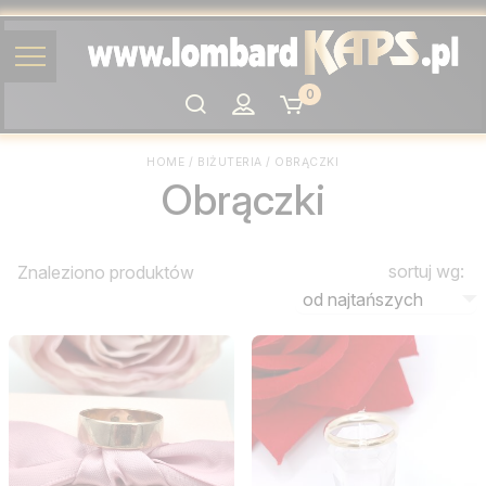
0
Szukaj
HOME
/
BIŻUTERIA
/
OBRĄCZKI
Obrączki
sortuj wg:
Znaleziono
produktów