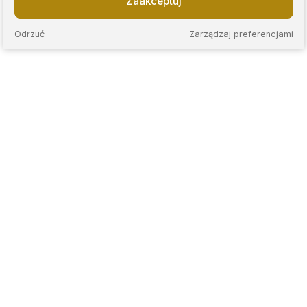
Zaakceptuj
Odrzuć
Zarządzaj preferencjami
KAPS to sieć nowoczesnych lombardów, które łączą
wieloletnie doświadczenie z przejrzystymi zasadami
współpracy. Stawiamy na rzetelną wycenę, jasne warunki