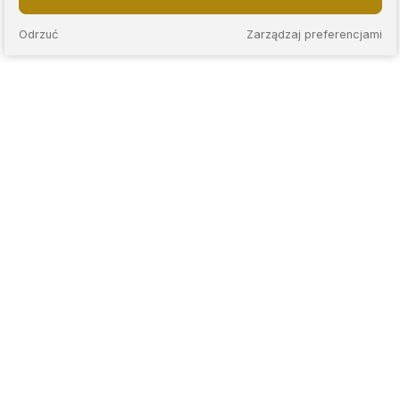
Odrzuć
Zarządzaj preferencjami
KAPS to sieć nowoczesnych lombardów, które łączą
wieloletnie doświadczenie z przejrzystymi zasadami
współpracy. Stawiamy na rzetelną wycenę, jasne warunki
umów oraz indywidualne podejście do każdego klienta.