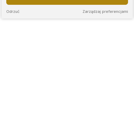
Odrzuć
Zarządzaj preferencjami
KAPS to sieć nowoczesnych lombardów, które łączą
wieloletnie doświadczenie z przejrzystymi zasadami
współpracy. Stawiamy na rzetelną wycenę, jasne warunki
umów oraz indywidualne podejście do każdego klienta.