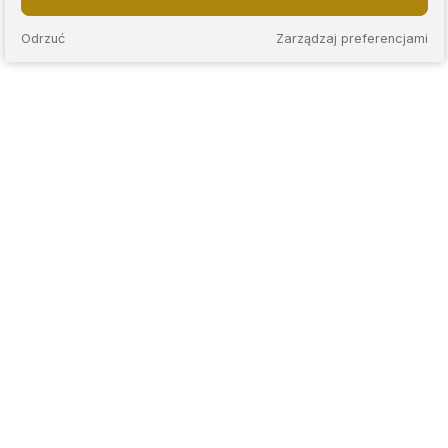
Odrzuć
Zarządzaj preferencjami
KAPS to sieć nowoczesnych lombardów, które łączą
wieloletnie doświadczenie z przejrzystymi zasadami
współpracy. Stawiamy na rzetelną wycenę, jasne warunki
umów oraz indywidualne podejście do każdego klienta.