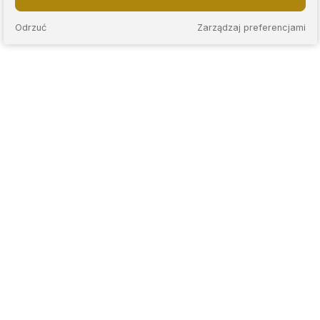
Odrzuć
Zarządzaj preferencjami
KAPS to sieć nowoczesnych lombardów, które łączą
wieloletnie doświadczenie z przejrzystymi zasadami
współpracy. Stawiamy na rzetelną wycenę, jasne warunki
umów oraz indywidualne podejście do każdego klienta.