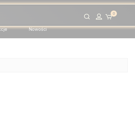
0
Szukaj
kcje
Nowości