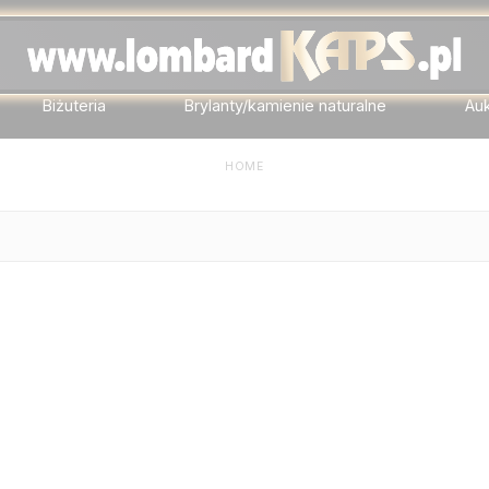
Biżuteria
Brylanty/kamienie naturalne
Au
HOME