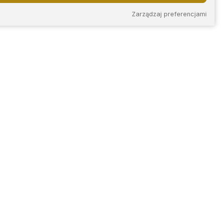
Zarządzaj preferencjami
KONTAKT
iec
ul. Plac Ignacego
Daszyńskiego 14/2
skie
42-202 Częstochowa
tel.
+48 788 267 493