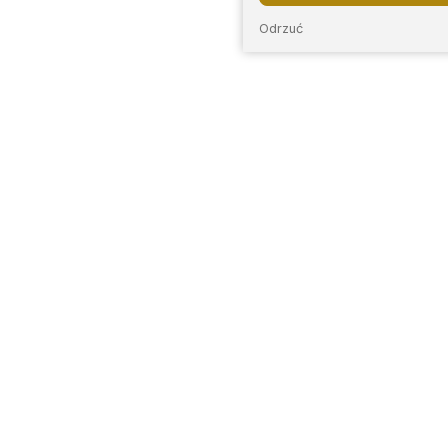
Odrzuć
E
INFORMACJE
LOKALIZACJE
O nas
Bytom
Sosnow
enie
Regulamin
Chorzów
Tarnow
Zwroty i reklamacje
Częstochowa
Góry