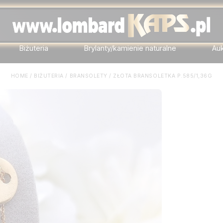
Biżuteria
Brylanty/kamienie naturalne
Au
HOME
/
BIŻUTERIA
/
BRANSOLETY
/
ZŁOTA BRANSOLETKA P.585/1,36G