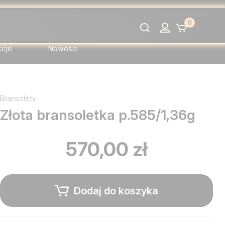
0
Szukaj
kcje
Nowości
Bransolety
Złota bransoletka p.585/1,36g
570,00 zł
Dodaj do koszyka