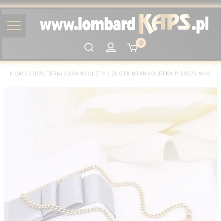
0
Szukaj
HOME
/
BIŻUTERIA
/
BRANSOLETY
/
ZŁOTA BRANSOLETKA P.585/2,94G