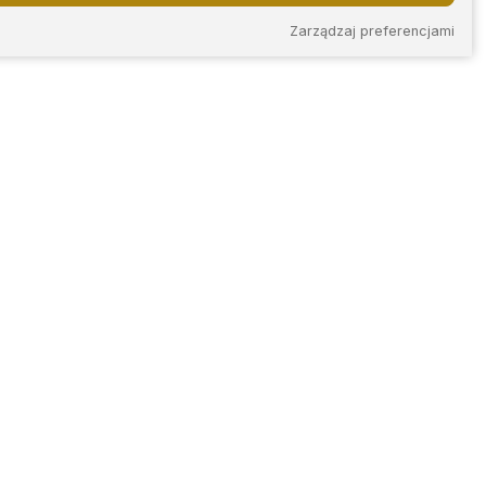
Zarządzaj preferencjami
KONTAKT
iec
ul. Plac Ignacego
Daszyńskiego 14/2
skie
42-202 Częstochowa
tel.
+48 788 267 493