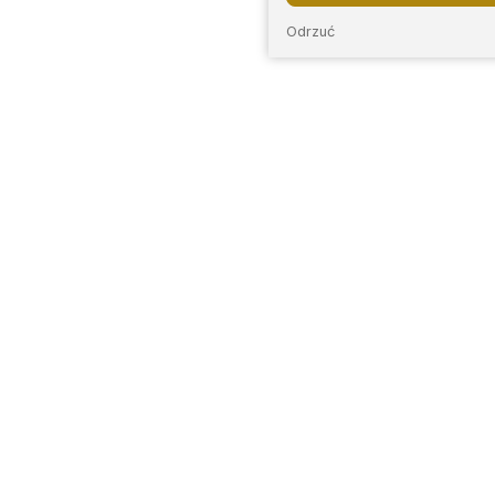
Odrzuć
E
INFORMACJE
LOKALIZACJE
O nas
Bytom
Sosnow
enie
Regulamin
Chorzów
Tarnow
Zwroty i reklamacje
Częstochowa
Góry