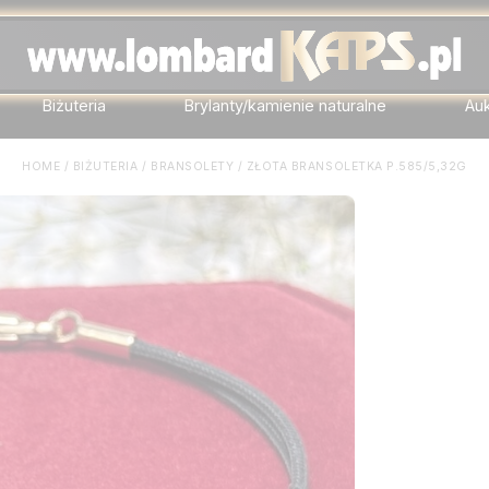
Biżuteria
Brylanty/kamienie naturalne
Au
HOME
/
BIŻUTERIA
/
BRANSOLETY
/
ZŁOTA BRANSOLETKA P.585/5,32G