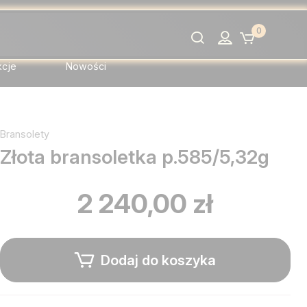
0
Szukaj
kcje
Nowości
Bransolety
Złota bransoletka p.585/5,32g
2 240,00 zł
Dodaj do koszyka