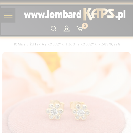
0
Szukaj
HOME
/
BIŻUTERIA
/
KOLCZYKI
/
ZŁOTE KOLCZYKI P.585/0,92G