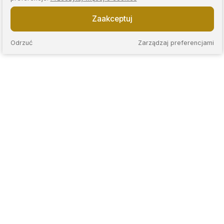
Zaakceptuj
Odrzuć
Zarządzaj preferencjami
KAPS to sieć nowoczesnych lombardów, które łączą