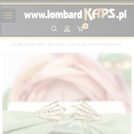
0
Szukaj
HOME
/
BIŻUTERIA
/
KOLCZYKI
/
ZŁOTE KOLCZYKI P.585/2,07G