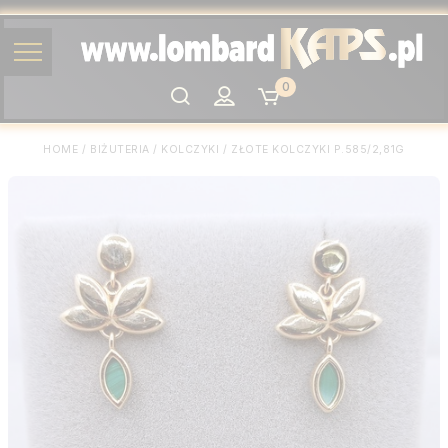
0
Szukaj
HOME
/
BIŻUTERIA
/
KOLCZYKI
/
ZŁOTE KOLCZYKI P.585/2,81G