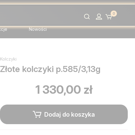
0
Szukaj
kcje
Nowości
Kolczyki
Złote kolczyki p.585/3,13g
1 330,00 zł
Dodaj do koszyka