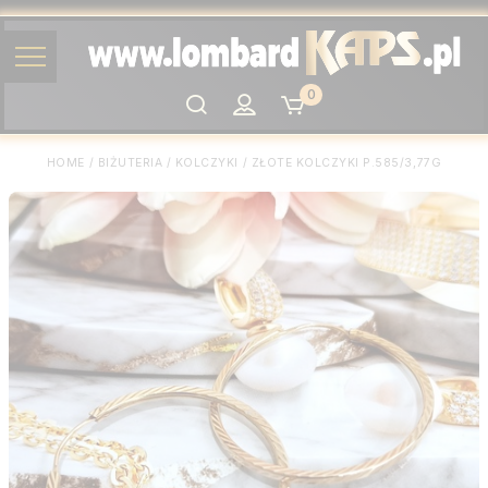
0
Szukaj
HOME
/
BIŻUTERIA
/
KOLCZYKI
/
ZŁOTE KOLCZYKI P.585/3,77G