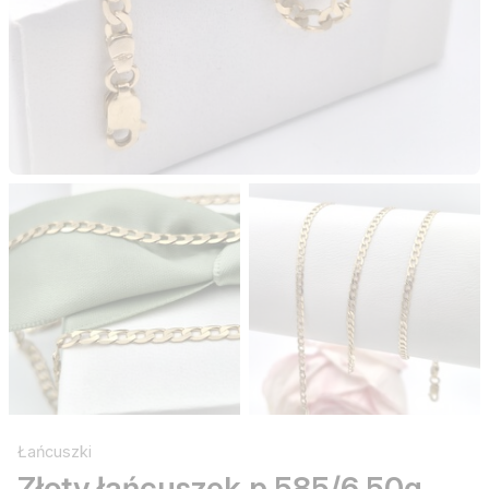
Łańcuszki
Złoty łańcuszek p.585/6,50g