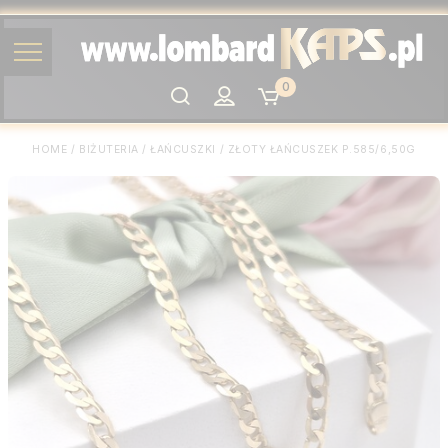
0
Szukaj
HOME
/
BIŻUTERIA
/
ŁAŃCUSZKI
/
ZŁOTY ŁAŃCUSZEK P.585/6,50G