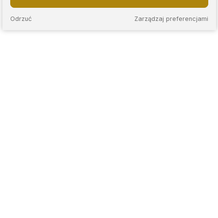
Odrzuć
Zarządzaj preferencjami
KAPS to sieć nowoczesnych lombardów, które łączą
wieloletnie doświadczenie z przejrzystymi zasadami
współpracy. Stawiamy na rzetelną wycenę, jasne warunki
umów oraz indywidualne podejście do każdego klienta.