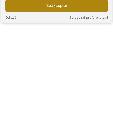
Zaakceptuj
Odrzuć
Zarządzaj preferencjami
KAPS to sieć nowoczesnych lombardów, które łączą
wieloletnie doświadczenie z przejrzystymi zasadami