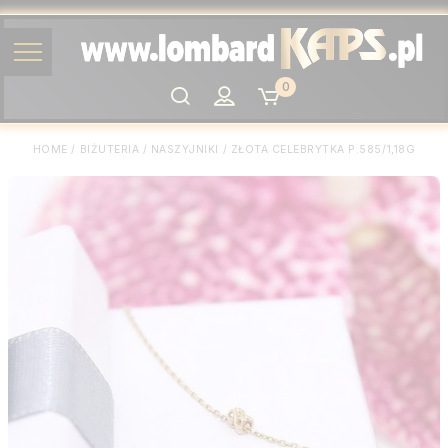
0
Szukaj
HOME
/
BIŻUTERIA
/
NASZYJNIKI
/
ZŁOTA CELEBRYTKA P.585/1,18G