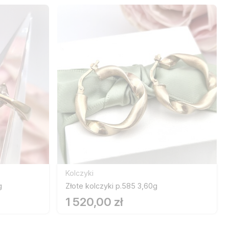
Kolczyki
g
Złote kolczyki p.585 3,60g
1 520,00 zł