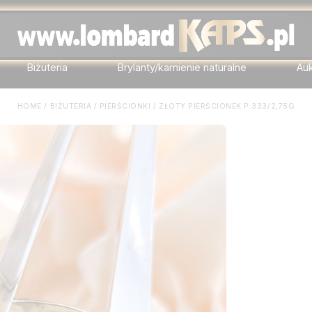
Biżuteria
Brylanty/kamienie naturalne
Au
HOME
/
BIŻUTERIA
/
PIERŚCIONKI
/
ZŁOTY PIERŚCIONEK P.333/2,75G