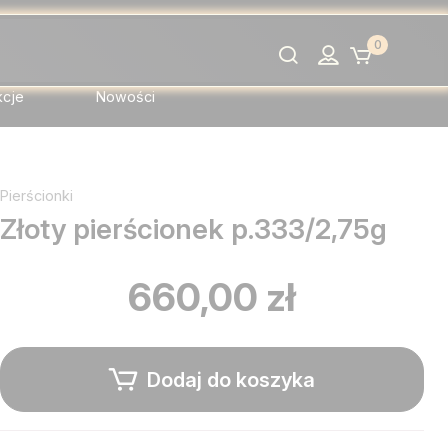
0
Szukaj
kcje
Nowości
Pierścionki
Złoty pierścionek p.333/2,75g
660,00 zł
Dodaj do koszyka