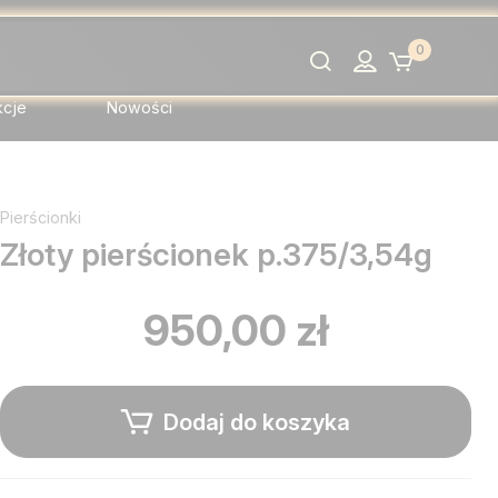
0
Szukaj
kcje
Nowości
Pierścionki
Złoty pierścionek p.375/3,54g
950,00 zł
Dodaj do koszyka