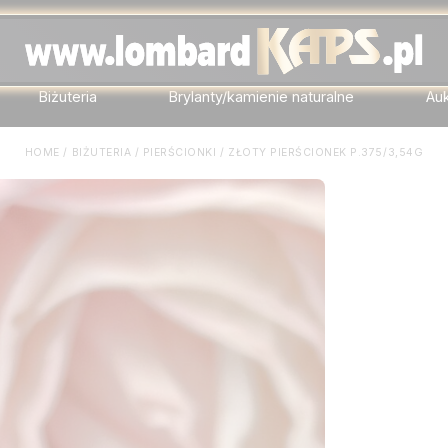
Biżuteria
Brylanty/kamienie naturalne
Au
HOME
/
BIŻUTERIA
/
PIERŚCIONKI
/
ZŁOTY PIERŚCIONEK P.375/3,54G