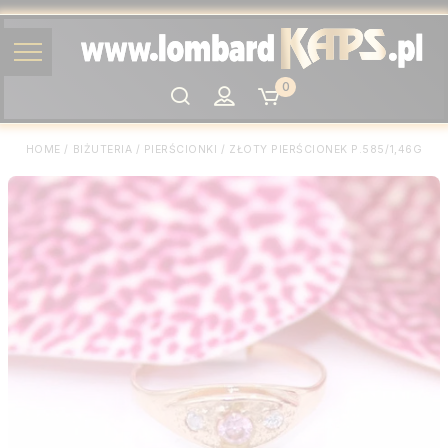
0
Szukaj
HOME
/
BIŻUTERIA
/
PIERŚCIONKI
/
ZŁOTY PIERŚCIONEK P.585/1,46G