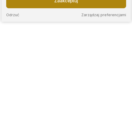
Zaakceptuj
Odrzuć
Zarządzaj preferencjami
KAPS to sieć nowoczesnych lombardów, które łączą
wieloletnie doświadczenie z przejrzystymi zasadami
współpracy. Stawiamy na rzetelną wycenę, jasne warunki