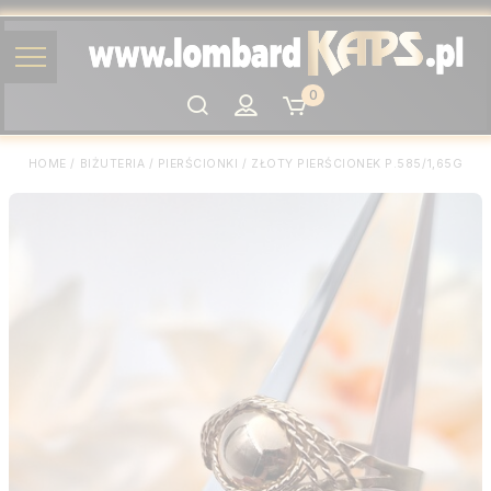
0
Szukaj
HOME
/
BIŻUTERIA
/
PIERŚCIONKI
/
ZŁOTY PIERŚCIONEK P.585/1,65G