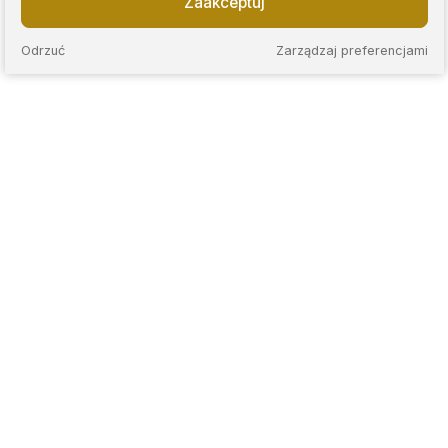
Zaakceptuj
Odrzuć
Zarządzaj preferencjami
KAPS to sieć nowoczesnych lombardów, które łączą
wieloletnie doświadczenie z przejrzystymi zasadami
współpracy. Stawiamy na rzetelną wycenę, jasne warunki