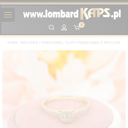
0
Szukaj
HOME
/
BIŻUTERIA
/
PIERŚCIONKI
/
ZŁOTY PIERŚCIONEK P.585/1,78G