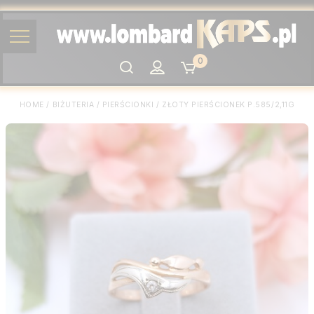
0
Szukaj
HOME
/
BIŻUTERIA
/
PIERŚCIONKI
/
ZŁOTY PIERŚCIONEK P.585/2,11G