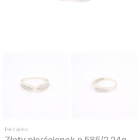
Pierścionki
Złoty pierścionek p.585/2,24g