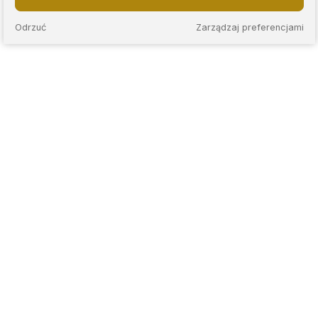
Odrzuć
Zarządzaj preferencjami
KAPS to sieć nowoczesnych lombardów, które łączą
wieloletnie doświadczenie z przejrzystymi zasadami
współpracy. Stawiamy na rzetelną wycenę, jasne warunki
umów oraz indywidualne podejście do każdego klienta.