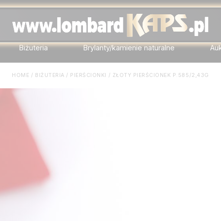
Biżuteria
Brylanty/kamienie naturalne
Au
HOME
/
BIŻUTERIA
/
PIERŚCIONKI
/
ZŁOTY PIERŚCIONEK P.585/2,43G