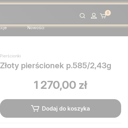
0
Szukaj
kcje
Nowości
Pierścionki
Złoty pierścionek p.585/2,43g
1 270,00 zł
Dodaj do koszyka