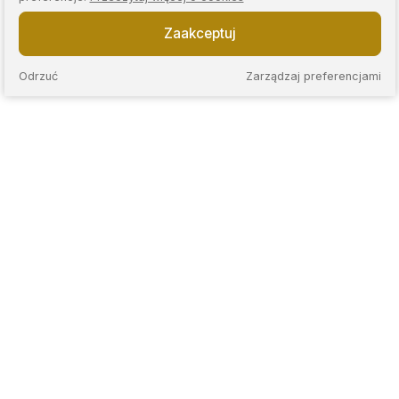
Zaakceptuj
Odrzuć
Zarządzaj preferencjami
KAPS to sieć nowoczesnych lombardów, które łączą