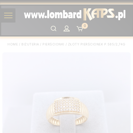
0
Szukaj
HOME
/
BIŻUTERIA
/
PIERŚCIONKI
/
ZŁOTY PIERŚCIONEK P.585/2,74G