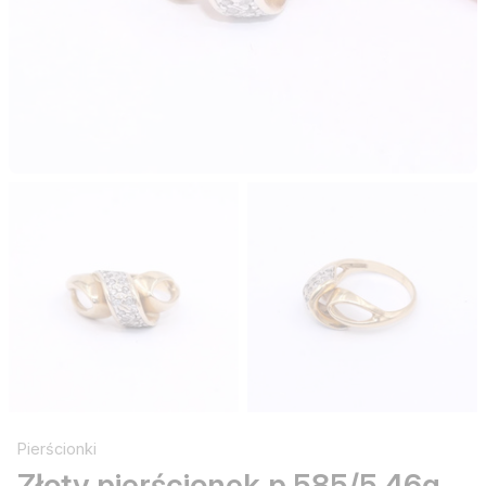
Pierścionki
Złoty pierścionek p.585/5,46g