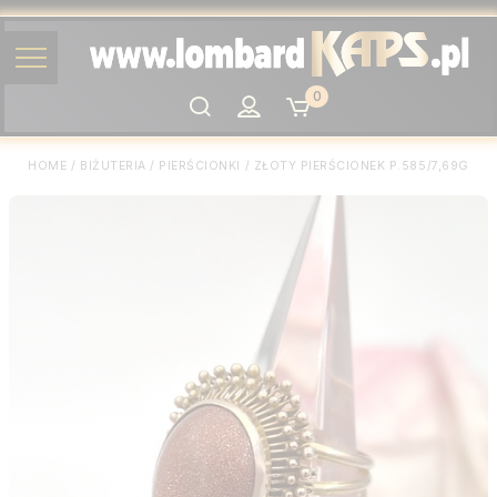
0
Szukaj
HOME
/
BIŻUTERIA
/
PIERŚCIONKI
/
ZŁOTY PIERŚCIONEK P.585/7,69G