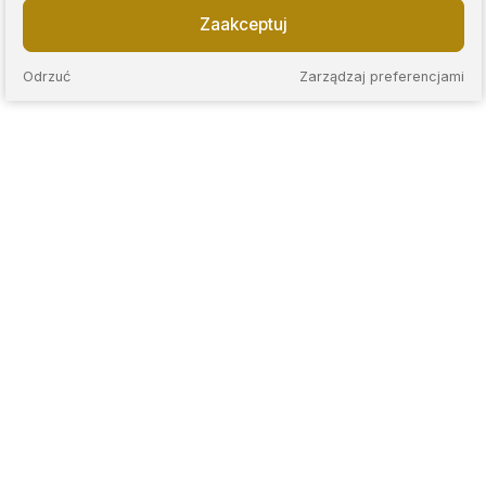
Zaakceptuj
Odrzuć
Zarządzaj preferencjami
KAPS to sieć nowoczesnych lombardów, które łączą
wieloletnie doświadczenie z przejrzystymi zasadami