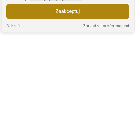
Zaakceptuj
Odrzuć
Zarządzaj preferencjami
KAPS to sieć nowoczesnych lombardów, które łączą