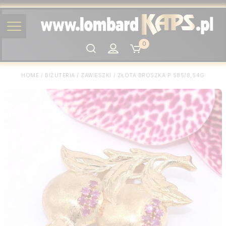
0
Szukaj
HOME
/
BIŻUTERIA
/
ZAWIESZKI
/
ZŁOTA BROSZKA P.585/8,54G