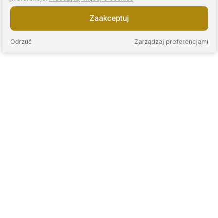
Zaakceptuj
Odrzuć
Zarządzaj preferencjami
KAPS to sieć nowoczesnych lombardów, które łączą