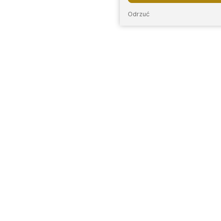
Odrzuć
E
INFORMACJE
LOKALIZACJE
O nas
Bytom
Sosnow
enie
Regulamin
Chorzów
Tarnow
Zwroty i reklamacje
Częstochowa
Góry