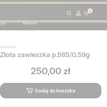
0
Szukaj
kcje
Nowości
Zawieszki
Złota zawieszka p.585/0,59g
250,00 zł
Dodaj do koszyka