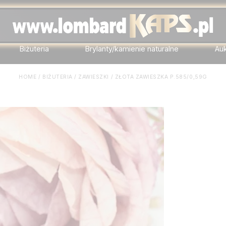
Biżuteria
Brylanty/kamienie naturalne
Au
HOME
/
BIŻUTERIA
/
ZAWIESZKI
/
ZŁOTA ZAWIESZKA P.585/0,59G