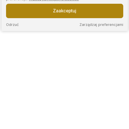
Zaakceptuj
Odrzuć
Zarządzaj preferencjami
KAPS to sieć nowoczesnych lombardów, które łączą