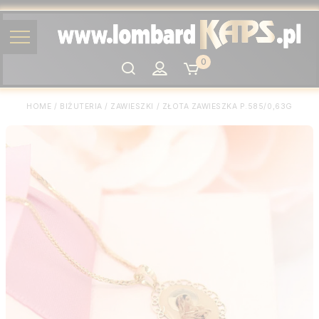
0
Szukaj
HOME
/
BIŻUTERIA
/
ZAWIESZKI
/
ZŁOTA ZAWIESZKA P.585/0,63G