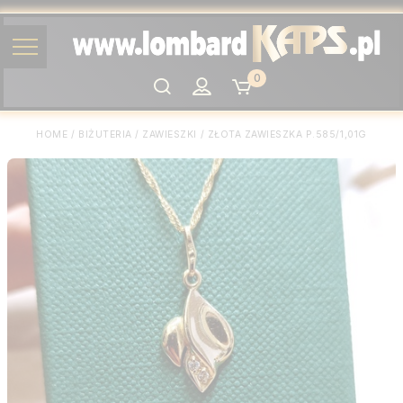
0
Szukaj
HOME
/
BIŻUTERIA
/
ZAWIESZKI
/
ZŁOTA ZAWIESZKA P.585/1,01G