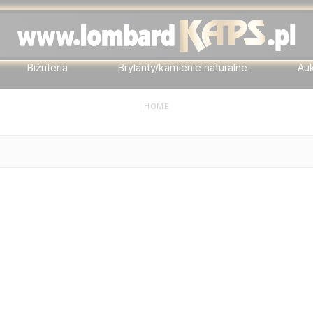
Biżuteria
Brylanty/kamienie naturalne
Au
HOME