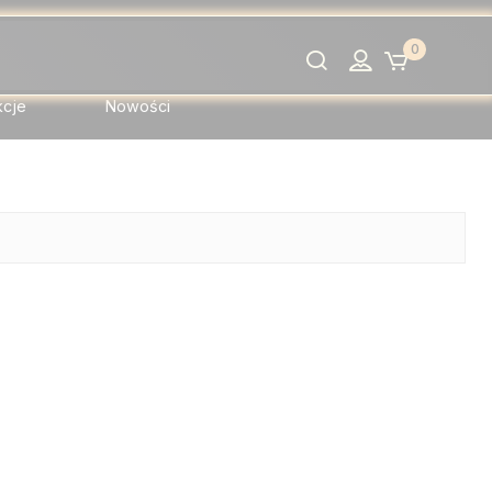
0
Szukaj
kcje
Nowości