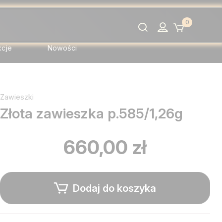
0
Szukaj
kcje
Nowości
Zawieszki
Złota zawieszka p.585/1,26g
660,00 zł
Dodaj do koszyka