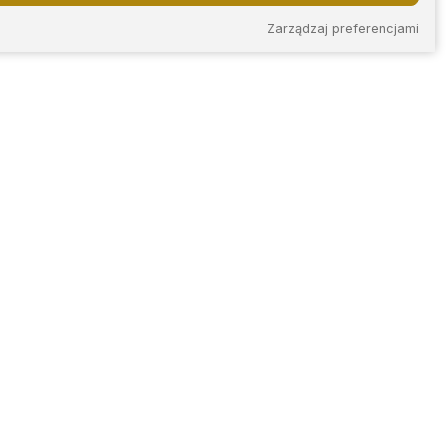
Zarządzaj preferencjami
KONTAKT
iec
ul. Plac Ignacego
Daszyńskiego 14/2
skie
42-202 Częstochowa
tel.
+48 788 267 493