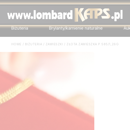
Biżuteria
Brylanty/kamienie naturalne
Au
HOME
/
BIŻUTERIA
/
ZAWIESZKI
/
ZŁOTA ZAWIESZKA P.585/1,26G