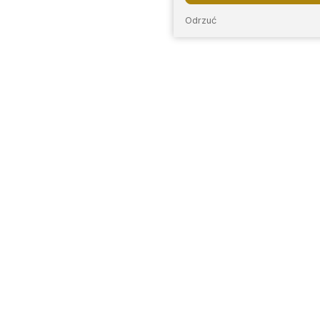
Odrzuć
E
INFORMACJE
LOKALIZACJE
O nas
Bytom
Sosnow
enie
Regulamin
Chorzów
Tarnow
Zwroty i reklamacje
Częstochowa
Góry