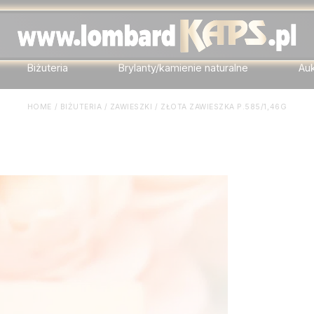
Biżuteria
Brylanty/kamienie naturalne
Au
HOME
/
BIŻUTERIA
/
ZAWIESZKI
/
ZŁOTA ZAWIESZKA P.585/1,46G