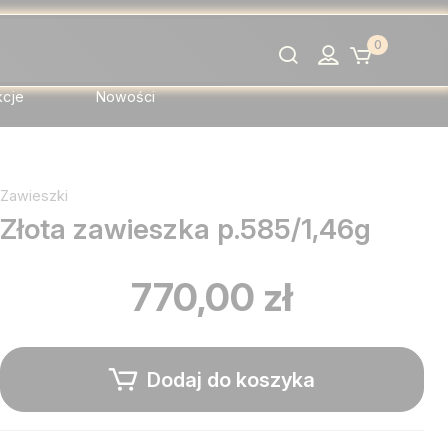
0
Szukaj
kcje
Nowości
Zawieszki
Złota zawieszka p.585/1,46g
770,00 zł
Dodaj do koszyka