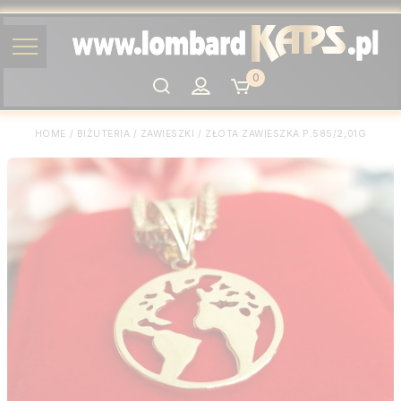
0
Szukaj
HOME
/
BIŻUTERIA
/
ZAWIESZKI
/
ZŁOTA ZAWIESZKA P.585/2,01G