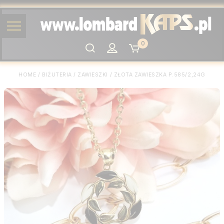
0
Szukaj
HOME
/
BIŻUTERIA
/
ZAWIESZKI
/
ZŁOTA ZAWIESZKA P.585/2,24G