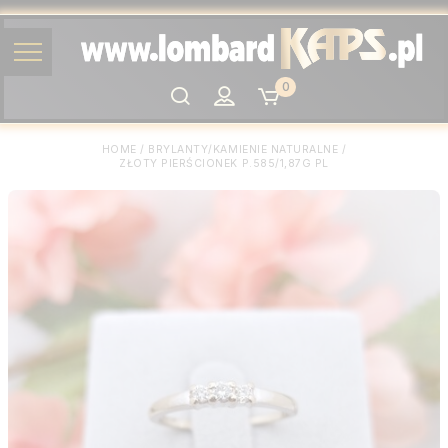
0
Szukaj
HOME
/
BRYLANTY/KAMIENIE NATURALNE
/
ZŁOTY PIERŚCIONEK P.585/1,87G PL