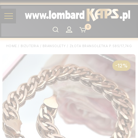
0
Szukaj
HOME
/
BIŻUTERIA
/
BRANSOLETY
/
ZŁOTA BRANSOLETKA P.585/17,74G
-12%