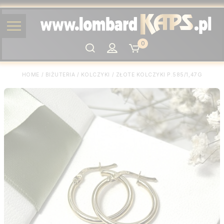
0
Szukaj
HOME
/
BIŻUTERIA
/
KOLCZYKI
/
ZŁOTE KOLCZYKI P.585/1,47G