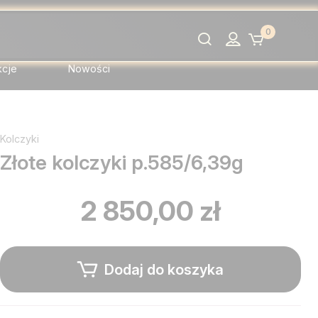
0
Szukaj
kcje
Nowości
Kolczyki
Złote kolczyki p.585/6,39g
2 850,00 zł
Dodaj do koszyka