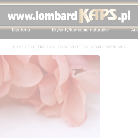
Biżuteria
Brylanty/kamienie naturalne
Au
HOME
/
BIŻUTERIA
/
KOLCZYKI
/
ZŁOTE KOLCZYKI P.585/6,39G