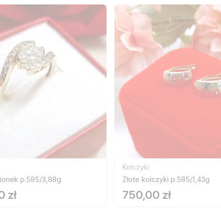
Kolczyki
cionek p.585/3,88g
Złote kolczyki p.585/1,43g
0 zł
750,00 zł