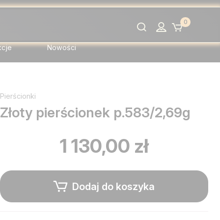
0
Szukaj
kcje
Nowości
Pierścionki
Złoty pierścionek p.583/2,69g
1 130,00 zł
Dodaj do koszyka