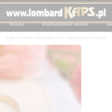
Biżuteria
Brylanty/kamienie naturalne
Au
HOME
/
BIŻUTERIA
/
PIERŚCIONKI
/
ZŁOTY PIERŚCIONEK P.583/2,69G