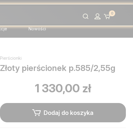
0
Szukaj
kcje
Nowości
Pierścionki
Złoty pierścionek p.585/2,55g
1 330,00 zł
Dodaj do koszyka