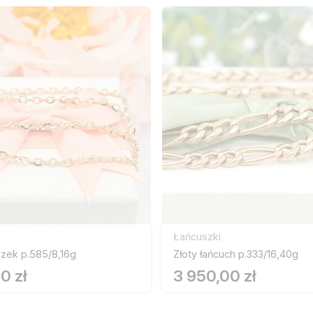
Łańcuszki
szek p.585/8,16g
Złoty łańcuch p.333/16,40g
0 zł
3 950,00 zł