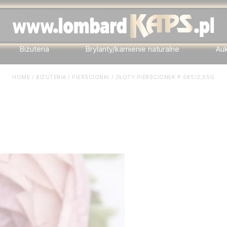
Biżuteria
Brylanty/kamienie naturalne
Au
HOME
/
BIŻUTERIA
/
PIERŚCIONKI
/
ZŁOTY PIERŚCIONEK P.585/2,55G