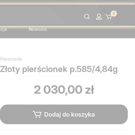
0
Szukaj
kcje
Nowości
Pierścionki
Złoty pierścionek p.585/4,84g
2 030,00 zł
Dodaj do koszyka