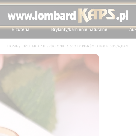
Biżuteria
Brylanty/kamienie naturalne
Au
HOME
/
BIŻUTERIA
/
PIERŚCIONKI
/
ZŁOTY PIERŚCIONEK P.585/4,84G