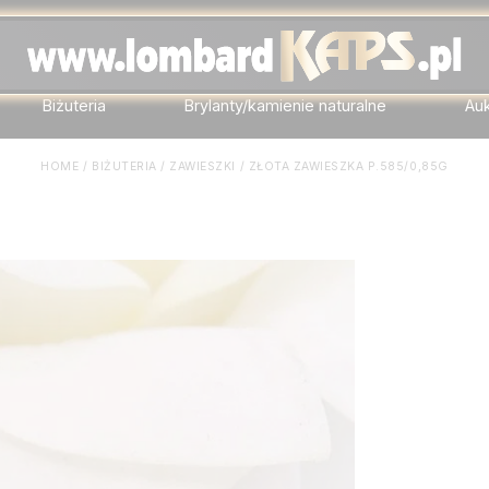
Biżuteria
Brylanty/kamienie naturalne
Au
HOME
/
BIŻUTERIA
/
ZAWIESZKI
/
ZŁOTA ZAWIESZKA P.585/0,85G