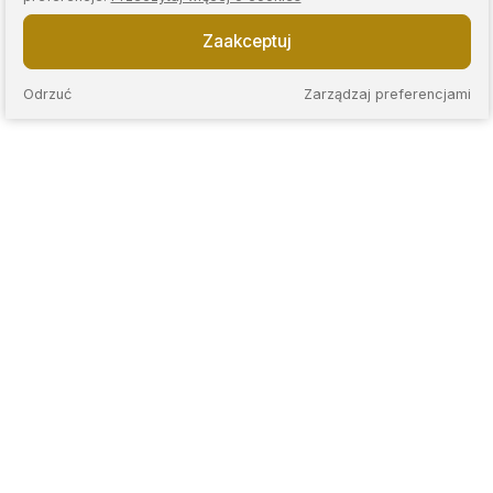
Zaakceptuj
Odrzuć
Zarządzaj preferencjami
KAPS to sieć nowoczesnych lombardów, które łączą