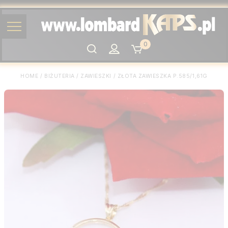
0
Szukaj
HOME
/
BIŻUTERIA
/
ZAWIESZKI
/
ZŁOTA ZAWIESZKA P.585/1,61G