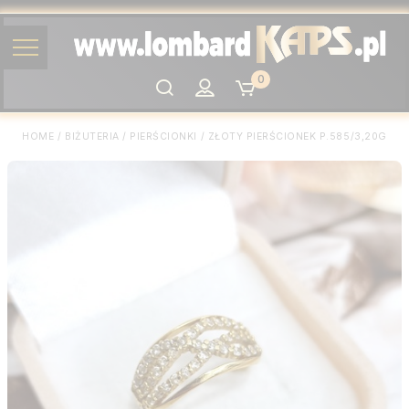
0
Szukaj
HOME
/
BIŻUTERIA
/
PIERŚCIONKI
/
ZŁOTY PIERŚCIONEK P.585/3,20G