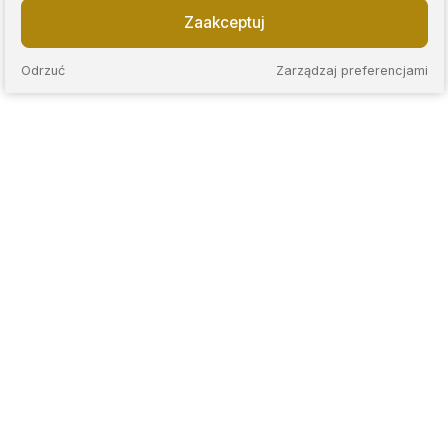
Zaakceptuj
Odrzuć
Zarządzaj preferencjami
KAPS to sieć nowoczesnych lombardów, które łączą
wieloletnie doświadczenie z przejrzystymi zasadami